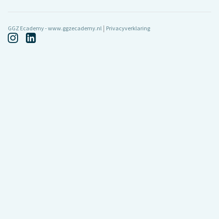
|
GGZ Ecademy - www.ggzecademy.nl
Privacyverklaring